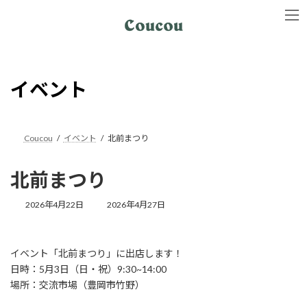
コ
ナ
ン
ビ
テ
ゲ
ン
ー
ツ
シ
へ
ョ
イベント
ス
ン
キ
に
ッ
移
プ
動
Coucou
イベント
北前まつり
北前まつり
最
2026年4月22日
2026年4月27日
終
更
新
イベント「北前まつり」に出店します！
日
時
日時：5月3日（日・祝）9:30~14:00
:
場所：交流市場（豊岡市竹野）