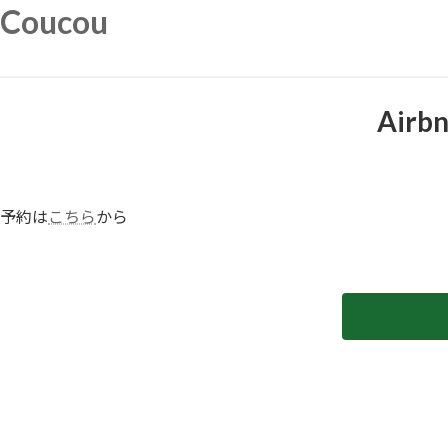
内
Coucou
容
を
ス
キ
Ai
ッ
プ
予約は
こちら
から